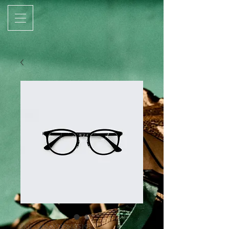
SKU : 366615376135191