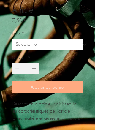
Article
Prix
7,50 €
Taille
*
Quantité
*
Ajouter au panier
Description d'article. Saisissez ici 
les caractéristiques de l'article : 
taille, matière et autres informations 
utiles.